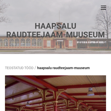
HAAPSALU
RAUDTEEJAAM-MUUSEUM
/
TEOSTATUD TÖÖD
haapsalu raudteejaam-muuseum