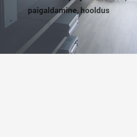
paigaldamine, hooldus