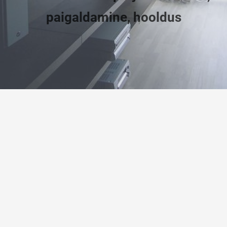
paigaldamine, hooldus